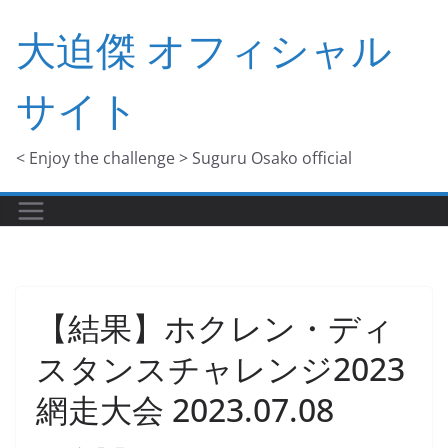
コ
大迫傑 オフィシャル
ン
テ
サイト
ン
ツ
へ
< Enjoy the challenge > Suguru Osako official
ス
キ
ッ
プ
【結果】ホクレン・ディ
スタンスチャレンジ2023
網走大会 2023.07.08