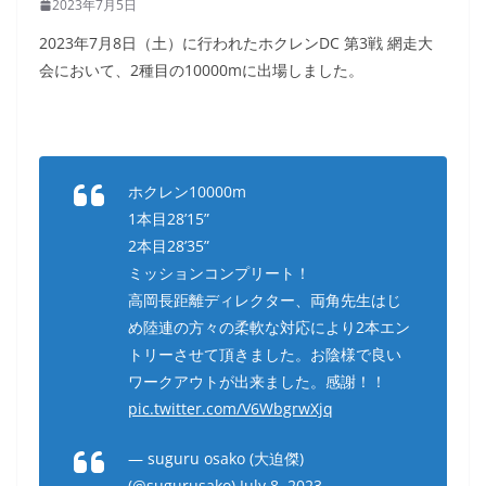
2023年7月5日
2023年7月8日（土）に行われたホクレンDC 第3戦 網走大
会において、2種目の10000mに出場しました。
ホクレン10000m
1本目28’15”
2本目28’35”
ミッションコンプリート！
高岡長距離ディレクター、両角先生はじ
め陸連の方々の柔軟な対応により2本エン
トリーさせて頂きました。お陰様で良い
ワークアウトが出来ました。感謝！！
pic.twitter.com/V6WbgrwXjq
— suguru osako (大迫傑)
(@sugurusako)
July 8, 2023