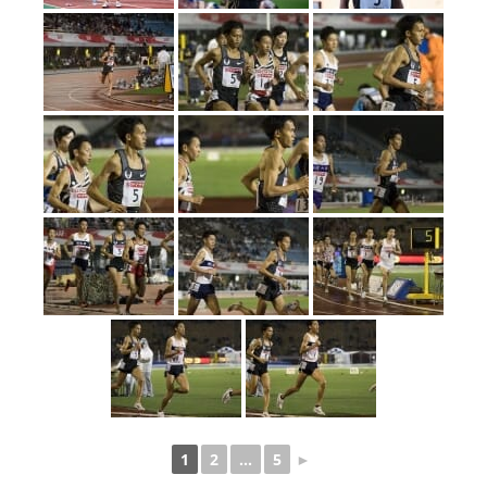
1
2
...
5
►