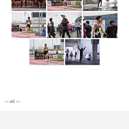
— ad —