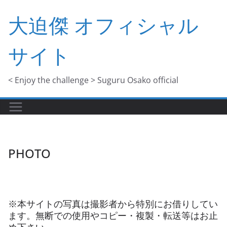
コ
大迫傑 オフィシャル
ン
テ
サイト
ン
ツ
へ
< Enjoy the challenge > Suguru Osako official
ス
キ
ッ
プ
PHOTO
※本サイトの写真は撮影者から特別にお借りしてい
ます。無断での使用やコピー・複製・転送等はお止