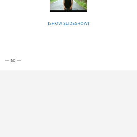
[SHOW SLIDESHOW]
— ad —