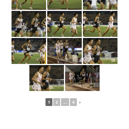
1
2
...
4
►