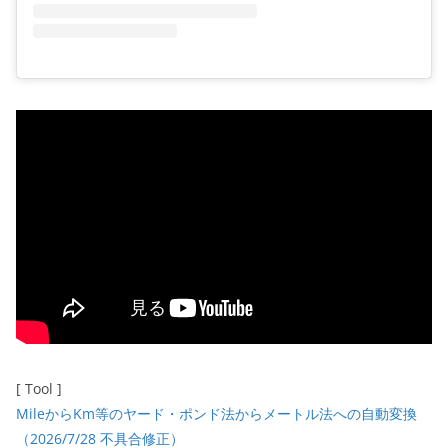
[ Tool ]
MileからKm等のヤード・ポンド法からメートル法への自動変換
（2026/7/28 不具合修正）