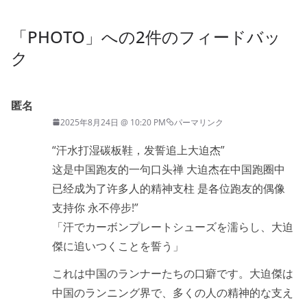
「
PHOTO
」への2件のフィードバッ
ク
匿名
2025年8月24日 @ 10:20 PM
パーマリンク
“汗水打湿碳板鞋，发誓追上大迫杰”
这是中国跑友的一句口头禅 大迫杰在中国跑圈中
已经成为了许多人的精神支柱 是各位跑友的偶像
支持你 永不停步!”
「汗でカーボンプレートシューズを濡らし、大迫
傑に追いつくことを誓う」
これは中国のランナーたちの口癖です。大迫傑は
中国のランニング界で、多くの人の精神的な支え