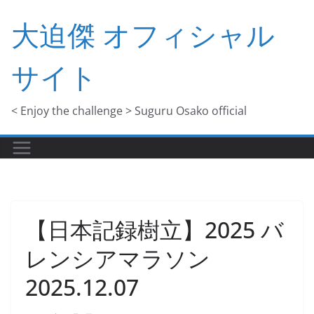
コ
大迫傑 オフィシャル
ン
テ
サイト
ン
ツ
へ
< Enjoy the challenge > Suguru Osako official
ス
キ
ッ
プ
【日本記録樹立】2025 バ
レンシアマラソン
2025.12.07