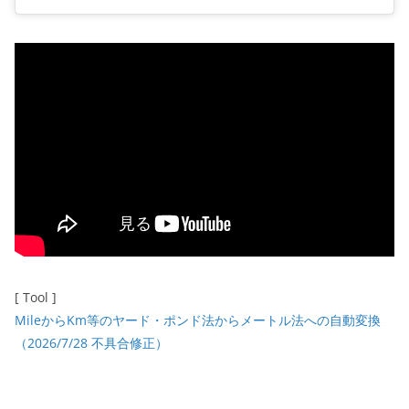
[ Tool ]
MileからKm等のヤード・ポンド法からメートル法への自動変換
（2026/7/28 不具合修正）