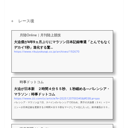
＋ レース後
月陸Online｜月刊陸上競技
大迫傑が4年9ヵ月ぶりにマラソン日本記録奪還「とんでもなく
デカイ1秒」進化する驚...
https://www.rikujyokyogi.co.jp/archives/192670
時事ドットコム
大迫が日本新 ２時間４分５５秒、１秒縮める―バレンシア・
マラソン：時事ドットコム
https://www.jiji.com/jc/article?k=2025120700345&#038;g=spo
バレンシア・マラソンは７日、スペインのバレンシアで行われ、男子の大迫傑（３４）＝リー
ニン＝が日本記録を更新する２時間４分５５秒をマークして４位に入った。鈴木健吾が２０２
１年びわ湖毎日で出した従来の記録を１秒縮めた。マラソンで自身３度目となる日本記録の更
新。