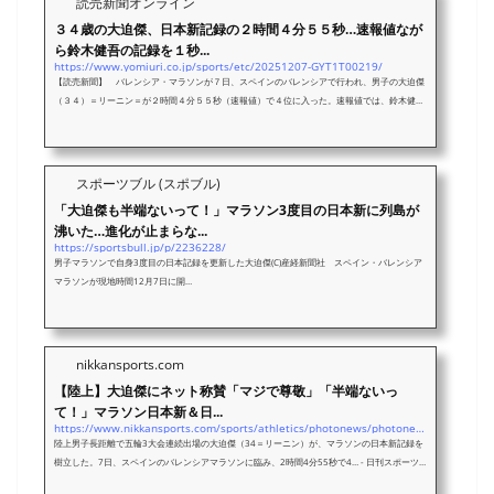
読売新聞オンライン
３４歳の大迫傑、日本新記録の２時間４分５５秒…速報値なが
ら鈴木健吾の記録を１秒...
https://www.yomiuri.co.jp/sports/etc/20251207-GYT1T00219/
【読売新聞】 バレンシア・マラソンが７日、スペインのバレンシアで行われ、男子の大迫傑
（３４）＝リーニン＝が２時間４分５５秒（速報値）で４位に入った。速報値では、鈴木健吾
が２０２１年びわ湖毎日で出した従来の記録を１秒上回った。正式に確
スポーツブル (スポブル)
「大迫傑も半端ないって！」マラソン3度目の日本新に列島が
沸いた…進化が止まらな...
https://sportsbull.jp/p/2236228/
男子マラソンで自身3度目の日本記録を更新した大迫傑(C)産経新聞社 スペイン・バレンシア
マラソンが現地時間12月7日に開…
nikkansports.com
【陸上】大迫傑にネット称賛「マジで尊敬」「半端ないっ
て！」マラソン日本新＆日...
https://www.nikkansports.com/sports/athletics/photonews/photonews_nsInc_202512080000292-1.html
陸上男子長距離で五輪3大会連続出場の大迫傑（34＝リーニン）が、マラソンの日本新記録を
樹立した。7日、スペインのバレンシアマラソンに臨み、2時間4分55秒で4… - 日刊スポーツ
新聞社のニュースサイト、ニッカンスポーツ・コム（nikkansports.com）