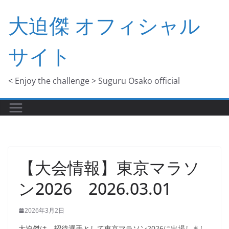
コ
大迫傑 オフィシャル
ン
テ
サイト
ン
ツ
へ
< Enjoy the challenge > Suguru Osako official
ス
キ
ッ
プ
【大会情報】東京マラソ
ン2026 2026.03.01
2026年3月2日
大迫傑は、招待選手として東京マラソン2026に出場しまし